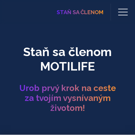
STAŇ SA ČLENOM
Staň sa členom
MOTILIFE
Urob prvý krok na ceste
za tvojím vysnívaným
životom!