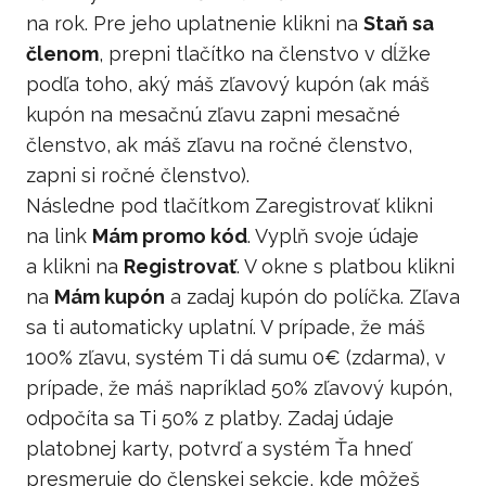
na rok. Pre jeho uplatnenie klikni na
Staň sa
členom
, prepni tlačítko na členstvo v dĺžke
podľa toho, aký máš zľavový kupón (ak máš
kupón na mesačnú zľavu zapni mesačné
členstvo, ak máš zľavu na ročné členstvo,
zapni si ročné členstvo).
Následne pod tlačítkom Zaregistrovať klikni
na link
Mám promo kód
. Vyplň svoje údaje
a klikni na
Registrovať
. V okne s platbou klikni
na
Mám kupón
a zadaj kupón do políčka. Zľava
sa ti automaticky uplatní. V prípade, že máš
100% zľavu, systém Ti dá sumu 0€ (zdarma), v
prípade, že máš napríklad 50% zľavový kupón,
odpočíta sa Ti 50% z platby. Zadaj údaje
platobnej karty, potvrď a systém Ťa hneď
presmeruje do členskej sekcie, kde môžeš