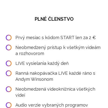
PLNÉ ČLENSTVO
Prvý mesiac s kódom START len za 2 €
Neobmedzený prístup k všetkým videám
a rozhovorom
LIVE vysielania každý deň
Ranná nakopávačka LIVE každé ráno s
Andym Winsonom
Neobmedzená videoknižnica všetkých
videí
Audio verzie vybraných programov