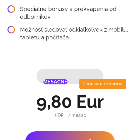
Špeciálne bonusy a prekvapenia od
odborníkov
Možnosť sledovať odkiaľkoľvek z mobilu,
tabletu a počítača
MESAČNE
ROČNE
MESAČNE
ROČNE
2 mesiace zdarma
9,80 Eur
s DPH / mesiac