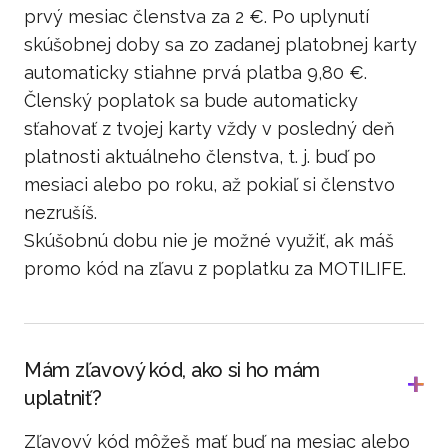
prvý mesiac členstva za 2 €. Po uplynutí
skúšobnej doby sa zo zadanej platobnej karty
automaticky stiahne prvá platba 9,80 €.
Členský poplatok sa bude automaticky
sťahovať z tvojej karty vždy v posledný deň
platnosti aktuálneho členstva, t. j. buď po
mesiaci alebo po roku, až pokiaľ si členstvo
nezrušíš.
Skúšobnú dobu nie je možné využiť, ak máš
promo kód na zľavu z poplatku za MOTILIFE.
Mám zľavový kód, ako si ho mám
uplatniť?
Zľavový kód môžeš mať buď na mesiac alebo