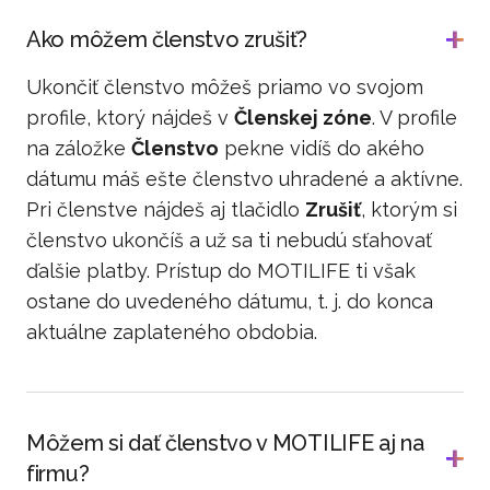
Ako môžem členstvo zrušiť?
Ukončiť členstvo môžeš priamo vo svojom
profile, ktorý nájdeš v
Členskej zóne
. V profile
na záložke
Členstvo
pekne vidíš do akého
dátumu máš ešte členstvo uhradené a aktívne.
Pri členstve nájdeš aj tlačidlo
Zrušiť
, ktorým si
členstvo ukončíš a už sa ti nebudú sťahovať
ďalšie platby. Prístup do MOTILIFE ti však
ostane do uvedeného dátumu, t. j. do konca
aktuálne zaplateného obdobia.
Môžem si dať členstvo v MOTILIFE aj na
firmu?