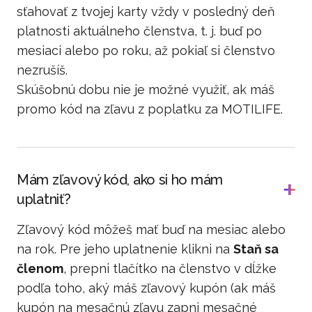
sťahovať z tvojej karty vždy v posledný deň
platnosti aktuálneho členstva, t. j. buď po
mesiaci alebo po roku, až pokiaľ si členstvo
nezrušíš.
Skúšobnú dobu nie je možné využiť, ak máš
promo kód na zľavu z poplatku za MOTILIFE.
Mám zľavový kód, ako si ho mám
uplatniť?
Zľavový kód môžeš mať buď na mesiac alebo
na rok. Pre jeho uplatnenie klikni na
Staň sa
členom
, prepni tlačítko na členstvo v dĺžke
podľa toho, aký máš zľavový kupón (ak máš
kupón na mesačnú zľavu zapni mesačné