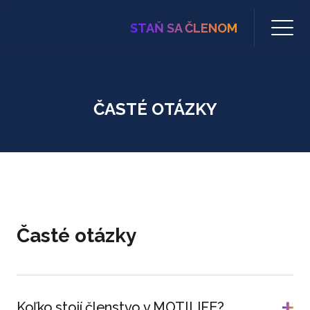
STAŇ SA ČLENOM
ČASTÉ OTÁZKY
Časté otázky
Koľko stojí členstvo v MOTILIFE?