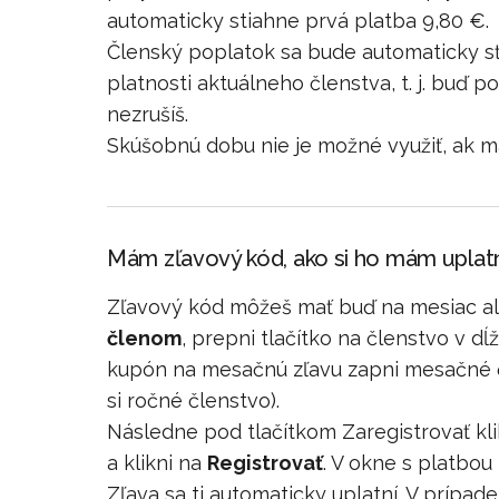
automaticky stiahne prvá platba 9,80 €.
Členský poplatok sa bude automaticky sť
platnosti aktuálneho členstva, t. j. buď p
nezrušíš.
Skúšobnú dobu nie je možné využiť, ak m
Mám zľavový kód, ako si ho mám uplatn
Zľavový kód môžeš mať buď na mesiac ale
členom
, prepni tlačítko na členstvo v 
kupón na mesačnú zľavu zapni mesačné čl
si ročné členstvo).
Následne pod tlačítkom Zaregistrovať kli
a klikni na
Registrovať
. V okne s platbou 
Zľava sa ti automaticky uplatní. V prípa