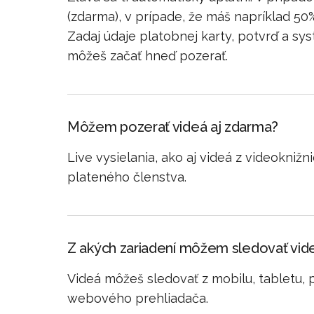
(zdarma), v prípade, že máš napríklad 50
Zadaj údaje platobnej karty, potvrď a sy
môžeš začať hneď pozerať.
Môžem pozerať videá aj zdarma?
Live vysielania, ako aj videá z videoknižn
plateného členstva.
Z akých zariadení môžem sledovať vi
Videá môžeš sledovať z mobilu, tabletu, 
webového prehliadača.