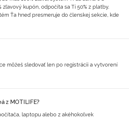
% zľavový kupón, odpočíta sa Ti 50% z platby.
stém Ťa hneď presmeruje do členskej sekcie, kde
ice môžeš sledovať len po registrácii a vytvorení
deá z MOTILIFE?
počítača, laptopu alebo z akéhokoľvek