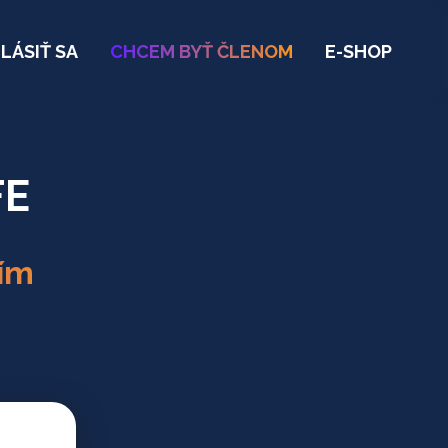
LÁSIŤ SA
CHCEM BYŤ ČLENOM
E-SHOP
FE
jím