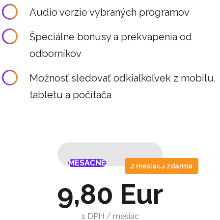
Audio verzie vybraných programov
Špeciálne bonusy a prekvapenia od
odborníkov
Možnosť sledovať odkiaľkoľvek z mobilu,
tabletu a počítača
MESAČNE
ROČNE
MESAČNE
ROČNE
2 mesiace zdarma
9,80 Eur
s DPH / mesiac