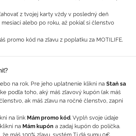
ahovať z tvojej karty vždy v posledný deň
o mesiaci alebo po roku, až pokiaľ si členstvo
áš promo kód na zľavu z poplatku za MOTILIFE.
iť?
bo na rok. Pre jeho uplatnenie klikni na
Staň sa
dĺžke podľa toho, aký máš zľavový kupón (ak máš
enstvo, ak máš zľavu na ročné členstvo, zapni
kni na link
Mám promo kód
. Vyplň svoje údaje
klikni na
Mám kupón
a zadaj kupón do políčka.
de, že máš 100% zľavu, systém Ti dá sumu 0€