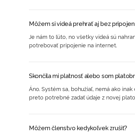
Môžem si videá prehrať aj bez pripojeni
Je nám to ľúto, no všetky videá sú nahra
potrebovať pripojenie na internet.
Skončila mi platnosť alebo som platobn
Áno. Systém sa, bohužiaľ, nemá ako inak 
preto potrebné zadať údaje z novej platob
Môžem členstvo kedykoľvek zrušiť?