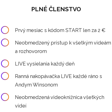
PLNÉ ČLENSTVO
Prvý mesiac s kódom START len za 2 €
Neobmedzený prístup k všetkým videám
a rozhovorom
LIVE vysielania každý deň
Ranná nakopávačka LIVE každé ráno s
Andym Winsonom
Neobmedzená videoknižnica všetkých
videí