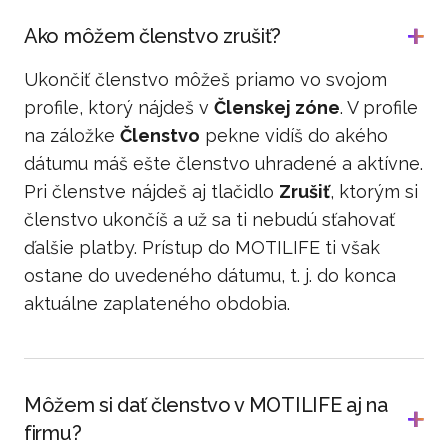
Ako môžem členstvo zrušiť?
Ukončiť členstvo môžeš priamo vo svojom
profile, ktorý nájdeš v
Členskej zóne
. V profile
na záložke
Členstvo
pekne vidíš do akého
dátumu máš ešte členstvo uhradené a aktívne.
Pri členstve nájdeš aj tlačidlo
Zrušiť
, ktorým si
členstvo ukončíš a už sa ti nebudú sťahovať
ďalšie platby. Prístup do MOTILIFE ti však
ostane do uvedeného dátumu, t. j. do konca
aktuálne zaplateného obdobia.
Môžem si dať členstvo v MOTILIFE aj na
firmu?