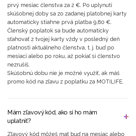
prvý mesiac členstva za 2 €. Po uplynutí
skúšobnej doby sa zo zadanej platobnej karty
automaticky stiahne prvá platba 9,80 €.
Členský poplatok sa bude automaticky
sťahovať z tvojej karty vždy v posledný deň
platnosti aktuálneho členstva, t. j. buď po
mesiaci alebo po roku, až pokiaľ si členstvo
nezrušíš.
Skúšobnú dobu nie je možné využiť, ak máš
promo kód na zľavu z poplatku za MOTILIFE.
Mám zľavový kód, ako si ho mám
uplatniť?
Zľavový kód môžeš mať buď na mesiac alebo