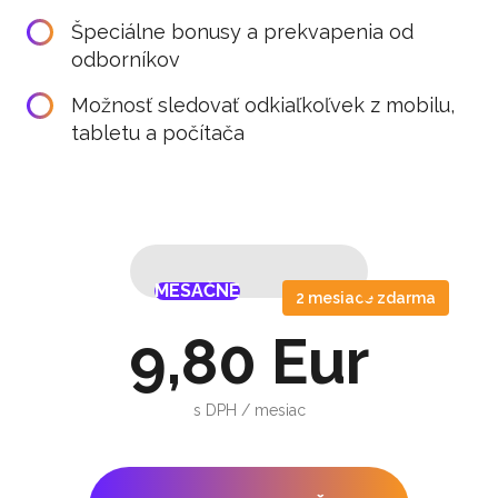
Špeciálne bonusy a prekvapenia od
odborníkov
Možnosť sledovať odkiaľkoľvek z mobilu,
tabletu a počítača
MESAČNE
ROČNE
MESAČNE
ROČNE
2 mesiace zdarma
9,80 Eur
s DPH / mesiac