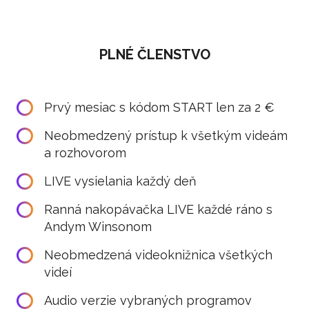
PLNÉ ČLENSTVO
Prvý mesiac s kódom START len za 2 €
Neobmedzený prístup k všetkým videám
a rozhovorom
LIVE vysielania každý deň
Ranná nakopávačka LIVE každé ráno s
Andym Winsonom
Neobmedzená videoknižnica všetkých
videí
Audio verzie vybraných programov