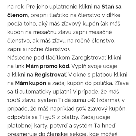
na rok. Pre jeho uplatnenie klikni na
Staň sa
členom
, prepni tlačítko na členstvo v dĺžke
podľa toho, aký máš zľavový kupón (ak máš
kupón na mesačnú zľavu zapni mesačné
členstvo, ak máš zľavu na ročné členstvo,
zapni si ročné členstvo).
Následne pod tlačítkom Zaregistrovať klikni
na link
Mám promo kód
. Vyplň svoje údaje
a klikni na
Registrovať
. V okne s platbou klikni
na
Mám kupón
a zadaj kupón do políčka. Zľava
sa ti automaticky uplatní. V prípade, že máš
100% zľavu, systém Ti dá sumu 0€ (zdarma), v
prípade, že máš napríklad 50% zľavový kupón,
odpočíta sa Ti 50% z platby. Zadaj údaje
platobnej karty, potvrď a systém Ťa hneď
presmeruje do členskej sekcie, kde môžeš