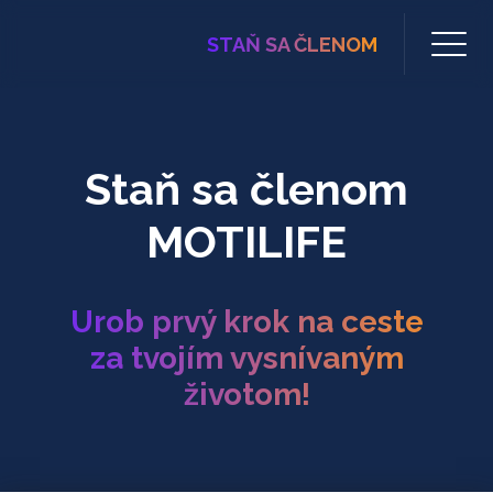
STAŇ SA ČLENOM
Staň sa členom
MOTILIFE
Urob prvý krok na ceste
za tvojím vysnívaným
životom!