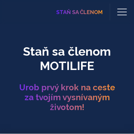
STAŇ SA ČLENOM
Staň sa členom
MOTILIFE
Urob prvý krok na ceste
za tvojím vysnívaným
životom!