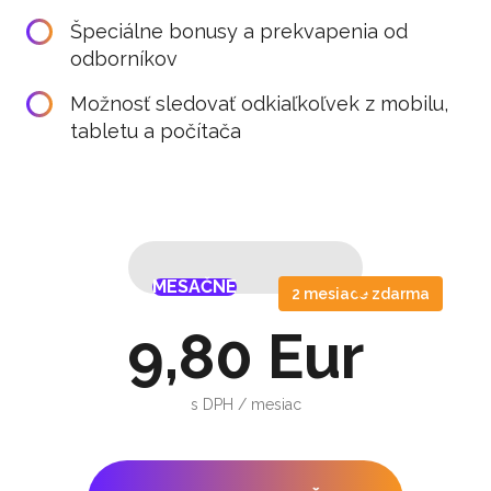
Špeciálne bonusy a prekvapenia od
odborníkov
Možnosť sledovať odkiaľkoľvek z mobilu,
tabletu a počítača
MESAČNE
ROČNE
MESAČNE
ROČNE
2 mesiace zdarma
9,80 Eur
s DPH / mesiac