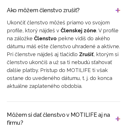
Ako môžem členstvo zrušiť?
Ukončiť členstvo môžeš priamo vo svojom
profile, ktorý nájdeš v
Členskej zóne
. V profile
na záložke
Členstvo
pekne vidíš do akého
dátumu máš ešte členstvo uhradené a aktívne.
Pri členstve nájdeš aj tlačidlo
Zrušiť
, ktorým si
členstvo ukončíš a už sa ti nebudú sťahovať
ďalšie platby. Prístup do MOTILIFE ti však
ostane do uvedeného dátumu, t. j. do konca
aktuálne zaplateného obdobia.
Môžem si dať členstvo v MOTILIFE aj na
firmu?