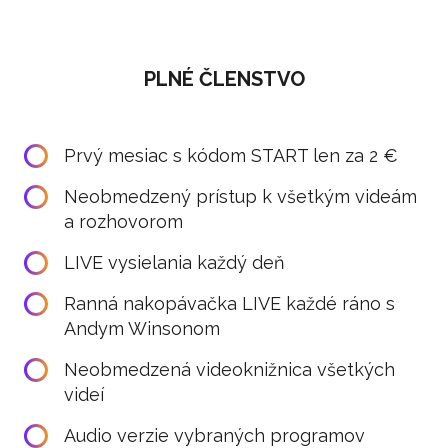
PLNÉ ČLENSTVO
Prvý mesiac s kódom START len za 2 €
Neobmedzený prístup k všetkým videám
a rozhovorom
LIVE vysielania každý deň
Ranná nakopávačka LIVE každé ráno s
Andym Winsonom
Neobmedzená videoknižnica všetkých
videí
Audio verzie vybraných programov