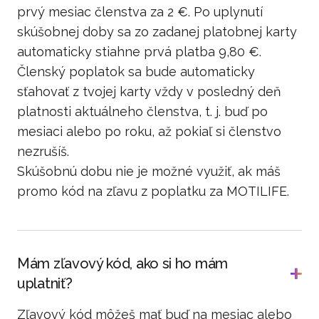
prvý mesiac členstva za 2 €. Po uplynutí
skúšobnej doby sa zo zadanej platobnej karty
automaticky stiahne prvá platba 9,80 €.
Členský poplatok sa bude automaticky
sťahovať z tvojej karty vždy v posledný deň
platnosti aktuálneho členstva, t. j. buď po
mesiaci alebo po roku, až pokiaľ si členstvo
nezrušíš.
Skúšobnú dobu nie je možné využiť, ak máš
promo kód na zľavu z poplatku za MOTILIFE.
Mám zľavový kód, ako si ho mám
uplatniť?
Zľavový kód môžeš mať buď na mesiac alebo