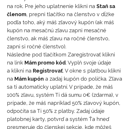
na rok. Pre jeho uplatnenie klikni na
Staň sa
členom
, prepni tlačítko na členstvo v dĺžke
podľa toho, aký máš zľavový kupón (ak máš
kupón na mesačnú zľavu zapni mesačné
členstvo, ak máš zľavu na ročné členstvo,
zapni si ročné členstvo).
Následne pod tlačítkom Zaregistrovať klikni
na link
Mám promo kód
. Vyplň svoje údaje
a klikni na
Registrovať
. V okne s platbou klikni
na
Mám kupón
a zadaj kupón do políčka. Zľava
sa ti automaticky uplatní. V prípade, že máš
100% zľavu, systém Ti dá sumu 0€ (zdarma), v
prípade, že máš napríklad 50% zľavový kupón,
odpočíta sa Ti 50% z platby. Zadaj údaje
platobnej karty, potvrď a systém Ťa hneď
presmeruje do členskej sekcie, kde môžeš