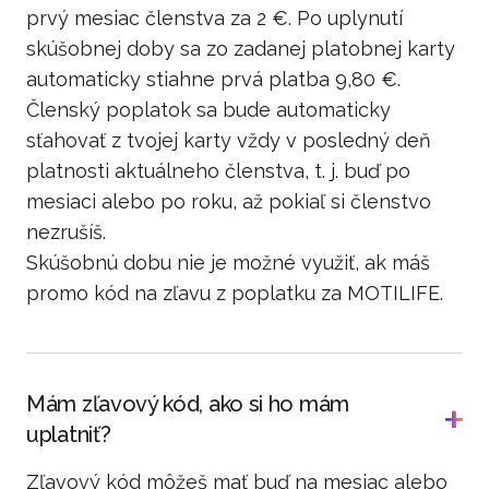
prvý mesiac členstva za 2 €. Po uplynutí
skúšobnej doby sa zo zadanej platobnej karty
automaticky stiahne prvá platba 9,80 €.
Členský poplatok sa bude automaticky
sťahovať z tvojej karty vždy v posledný deň
platnosti aktuálneho členstva, t. j. buď po
mesiaci alebo po roku, až pokiaľ si členstvo
nezrušíš.
Skúšobnú dobu nie je možné využiť, ak máš
promo kód na zľavu z poplatku za MOTILIFE.
Mám zľavový kód, ako si ho mám
uplatniť?
Zľavový kód môžeš mať buď na mesiac alebo