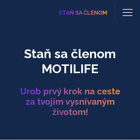
STAŇ SA ČLENOM
Staň sa členom
MOTILIFE
Urob prvý krok na ceste
za tvojím vysnívaným
životom!