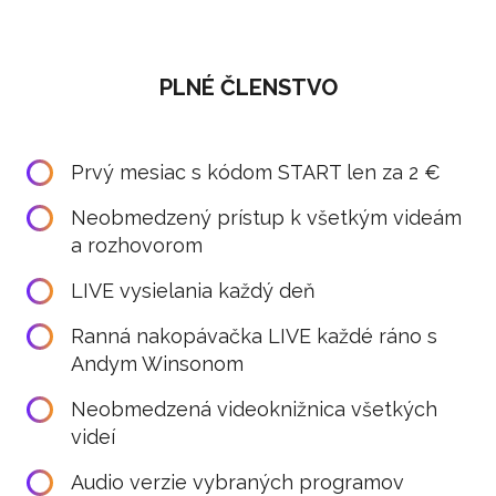
PLNÉ ČLENSTVO
Prvý mesiac s kódom START len za 2 €
Neobmedzený prístup k všetkým videám
a rozhovorom
LIVE vysielania každý deň
Ranná nakopávačka LIVE každé ráno s
Andym Winsonom
Neobmedzená videoknižnica všetkých
videí
Audio verzie vybraných programov