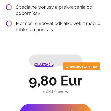
Špeciálne bonusy a prekvapenia od
odborníkov
Možnosť sledovať odkiaľkoľvek z mobilu,
tabletu a počítača
MESAČNE
ROČNE
MESAČNE
ROČNE
2 mesiace zdarma
9,80 Eur
s DPH / mesiac