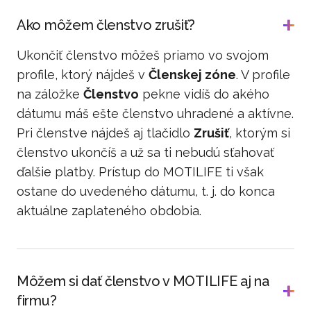
Ako môžem členstvo zrušiť?
Ukončiť členstvo môžeš priamo vo svojom
profile, ktorý nájdeš v
Členskej zóne
. V profile
na záložke
Členstvo
pekne vidíš do akého
dátumu máš ešte členstvo uhradené a aktívne.
Pri členstve nájdeš aj tlačidlo
Zrušiť
, ktorým si
členstvo ukončíš a už sa ti nebudú sťahovať
ďalšie platby. Prístup do MOTILIFE ti však
ostane do uvedeného dátumu, t. j. do konca
aktuálne zaplateného obdobia.
Môžem si dať členstvo v MOTILIFE aj na
firmu?