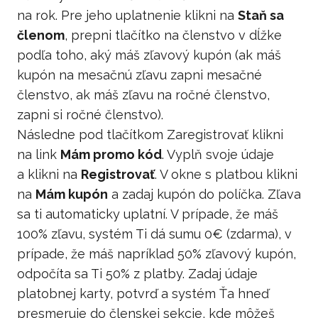
na rok. Pre jeho uplatnenie klikni na
Staň sa
členom
, prepni tlačítko na členstvo v dĺžke
podľa toho, aký máš zľavový kupón (ak máš
kupón na mesačnú zľavu zapni mesačné
členstvo, ak máš zľavu na ročné členstvo,
zapni si ročné členstvo).
Následne pod tlačítkom Zaregistrovať klikni
na link
Mám promo kód
. Vyplň svoje údaje
a klikni na
Registrovať
. V okne s platbou klikni
na
Mám kupón
a zadaj kupón do políčka. Zľava
sa ti automaticky uplatní. V prípade, že máš
100% zľavu, systém Ti dá sumu 0€ (zdarma), v
prípade, že máš napríklad 50% zľavový kupón,
odpočíta sa Ti 50% z platby. Zadaj údaje
platobnej karty, potvrď a systém Ťa hneď
presmeruje do členskej sekcie, kde môžeš